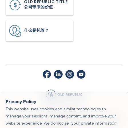
OLD REPUBLIC TITLE
公司带来的价值
什么是托管？
Privacy Policy
This website uses cookies and similar technologies to
© 2026 Old Republic Title
manage your sessions, manage content, and improve your
Privacy Policy
|
Security Center
|
Sitemap
|
Submit a Claim
|
Legal Notices
|
website experience. We do not sell your private information.